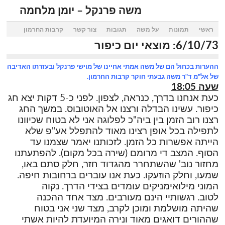
משה פרנקל – יומן מלחמה
ראשי
תמונות
על משה
תגובות
צור קשר
קרבות החרמון
6/10/73: מוצאי יום כיפור
ההערות בכחול הם של משה אמתי אחיינו של מוישי פרנקל ובעזרתו האדיבה
של אל"מ ד"ר משה גבעתי חוקר קרבות החרמון.
שעה 18:05
כעת אנחנו בדרך, כנראה, לצפון. לפני כ-5 דקות יצא חג
כיפור. עשינו הבדלה ורצנו אל האוטובוס. במשך החג
רצנו רוב הזמן בין ביה"כ לפלוגה אני לא בטוח שכיוונו
לתפילה בכל אופן רצינו מאוד להתפלל אע"פ שלא
הייתה אפשרות כל הזמן. לזכותנו יאמר שצמנו עד
הסוף. המצב די מרומם (שירה בכל מקום). להפתעתנו
מחזור נוב' שהשתחרר מהגדוד חזר, חלק סתם באו,
שמעו, וחלק הוזעקו. כעת אנו עוברים ברחובות חיפה.
המוני מילואימניקים עומדים בצידי הדרך. נקוה
לטוב. רגשותיי הינם מעורבים. מצד אחד ההכנה
שהיתה מושלמת ומוכן לקרב, מצד שני אני בטוח
שההורים דואגים מאוד ונירה המיועדת להיות אשתי