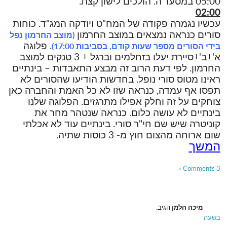
05:00 במסעד'ה. הולכים לישון קצת.
02:00
עכשיו נגמרה פקודה של המח"ט ויודקה המג"ד. כוחות
סורים כנראה נמצאים במוצב החרמון
(מוצב החרמון נפל
. פלוגה
בידי הסורים מספר שעות קודם, בסביבות 17:00)
א'+ב'+סיירת יעלו בזחלמים וברגל + 3 טנקים למוצב
החרמון. לפי דעת הרוב זה מבצע התאבדות – בינתיים
ראינו מטוס סורי נופל. בחדשות הודיעו שהסורים לא
תפסו אף עמדה, כנראה שזו לא כל האמת והחברה כאן
צוחקים על זה וחלק אפילו מתרגזים. הפלוגה שלנו
בינתיים לא עושה כלום. כנראה שנטהר מחר את
קוניטרה שיש שם חי"ר סורי. בינתיים עוד לא אכלתי
שום ארוחה מהצום חוץ מ- 3 כוסות שתיה.
המשך
3 Comments »
מיכה הלמן
הגיב:
בשעה