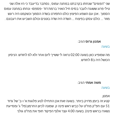
שני "הפגזים" שנחתו בקרבתנו במחנה עמוס , נסתבר בדיעבד כי היו אלה שני
טילי פרוג ששוגרו לעבר בסיס חיל האויר ברמת דוד -פספסו- ונחתו במחנה עמוס
הסמוך . אכן עם השמע הפיצוץ כולנו התפזרנו בשדה הסמוך וכשקמנו היה רעש
מוזר … כולם עסקו בפיצוח … השדה היה שדה בוטנים וכולם השביעו את רעבונם .
אמנון גרוס
הגיב:
בשעה
מה שמופיע כאן בשעה 02:00 נראה לי ששייך ליום אחר ולא ל6 לחודש. הניסיון
הכושל היה ב8 לחודש.
משה אמתי
הגיב:
בשעה
אמנון,
קטע זה ביומן מדויק ביותר. בשעה זאת אכן התחילו לנוע פלוגות א' ו-ב' של גדוד
51 עם חפ"ק מח"ט על כביש ראש פינה ק. שמונה לכיוון החרמון (פל' ג' ומסייעת
נשארו בראש פינה). בשעה 4:00 עצר אלוף הפיקוד חופי את מח"ט גולני